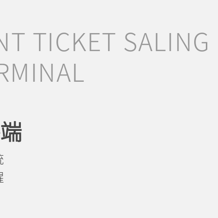
NT TICKET SALING
RMINAL
端
统
醒