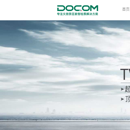
首页
通行
票务
滑雪
停车
寄存
餐饮
售卖
访客
门禁
技术