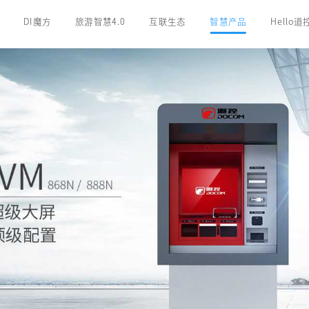
DI魔方
旅游智慧4.0
互联生态
智慧产品
Hello道
三辊式
伸缩式
拍打式
速通门