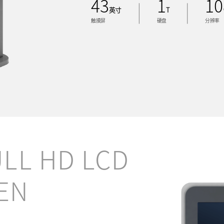
43
1
10
英寸
T
触摸屏
硬盘
分辨率
ULL HD LCD
EN