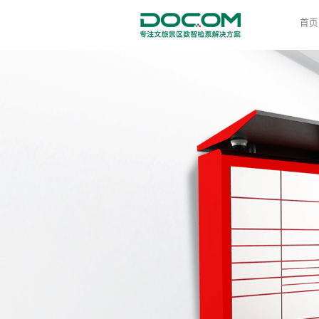
首页
通行
票务
滑雪
停车
寄存
餐饮
售卖
访客
门禁
技术