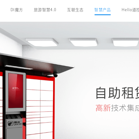
DI魔方
旅游智慧4.0
互联生态
智慧产品
Hello道
三辊式
伸缩式
拍打式
速通门