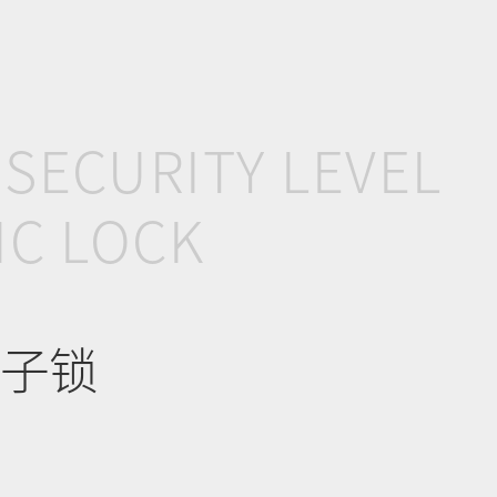
 SECURITY LEVEL
IC LOCK
子锁